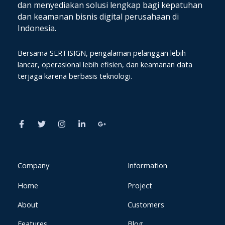
dan
menyediakan solusi lengkap bagi kepatuhan
dan keamanan bisnis digital perusahaan di
Indonesia.
Bersama SERTISIGN, pengalaman pelanggan lebih
lancar, operasional lebih efisien, dan keamanan data
terjaga karena berbasis teknologi.
F
T
I
L
G
a
w
n
i
o
c
i
s
n
o
e
t
t
k
g
b
t
a
e
l
o
e
g
d
e
o
r
r
i
-
k
a
n
p
Company
Information
-
m
-
l
f
i
u
Home
Project
n
s
-
g
About
Customers
Features
Blog