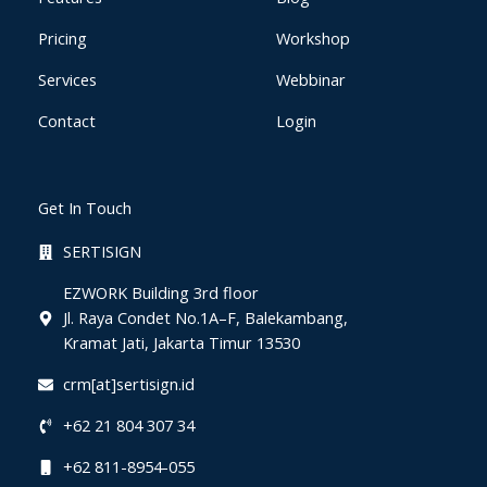
Pricing
Workshop
Services
Webbinar
Contact
Login
Get In Touch
SERTISIGN
EZWORK Building 3rd floor
Jl. Raya Condet No.1A–F, Balekambang,
Kramat Jati, Jakarta Timur 13530
crm[at]sertisign.id
+62 21 804 307 34
+62 811-8954-055