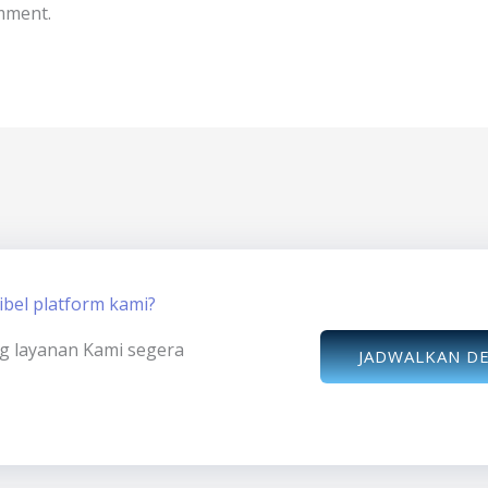
mment.
bel platform kami?
ng layanan Kami segera
JADWALKAN D