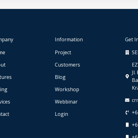
mpany
Information
Get I
me
Project
SE
ut
Customers
EZ
Jl
tures
Blog
Ba
Kr
cing
Workshop
cr
vices
Webbinar
+6
tact
Login
+6
+6