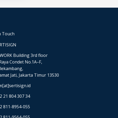
n Touch
RTISIGN
WORK Building 3rd floor
. Raya Condet No.1A–F,
lekambang,
amat Jati, Jakarta Timur 13530
m[at]sertisign.id
2 21 804 307 34
2 811-8954-055
2 811-9564-055