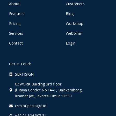
g
About
Customers
Features
Blog
Pricing
Workshop
Services
Webbinar
Contact
Login
Get In Touch
SERTISIGN
EZWORK Building 3rd floor
Jl. Raya Condet No.1A–F, Balekambang,
Kramat Jati, Jakarta Timur 13530
crm[at]sertisign.id
+62 21 804 307 34