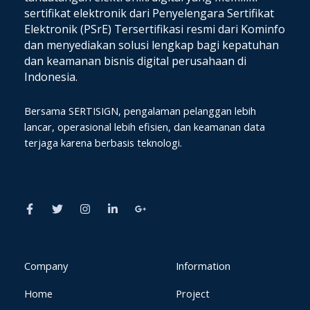
sertifikat elektronik dari Penyelengara Sertifikat
Elektronik (PSrE) Tersertifikasi resmi dari Kominfo
dan
menyediakan solusi lengkap bagi kepatuhan
dan keamanan bisnis digital perusahaan di
Indonesia.
Bersama SERTISIGN, pengalaman pelanggan lebih
lancar, operasional lebih efisien, dan keamanan data
terjaga karena berbasis teknologi.
F
T
I
L
G
a
w
n
i
o
c
i
s
n
o
e
t
t
k
g
b
t
a
e
l
o
e
g
d
e
o
r
r
i
-
k
a
n
p
Company
Information
-
m
-
l
f
i
u
Home
Project
n
s
-