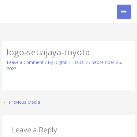
Skip
MAI
to
content
MEN
logo-setiajaya-toyota
Leave a Comment
/ By
Digital TTECOID
/
September 26,
2023
←
Previous Media
Leave a Reply