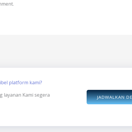
mment.
bel platform kami?
ng layanan Kami segera
JADWALKAN D