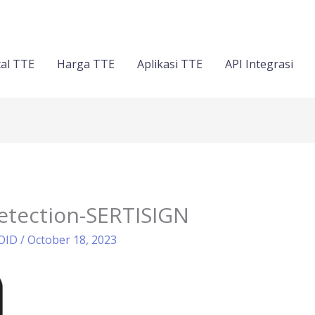
al TTE
Harga TTE
Aplikasi TTE
API Integrasi
etection-SERTISIGN
COID
/
October 18, 2023