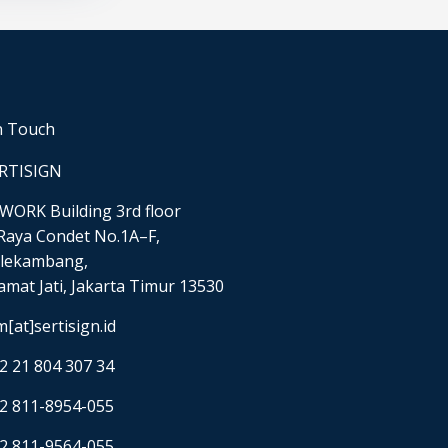
n Touch
RTISIGN
WORK Building 3rd floor
. Raya Condet No.1A–F,
lekambang,
amat Jati, Jakarta Timur 13530
m[at]sertisign.id
2 21 804 307 34
2 811-8954-055
2 811-9564-055