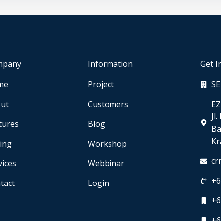
mpany
Information
Get I
me
Project
SE
ut
Customers
EZ
Jl
tures
Blog
Ba
Kr
cing
Workshop
cr
vices
Webbinar
+6
tact
Login
+6
+6