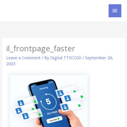
Skip
MAI
to
content
MEN
il_frontpage_faster
Leave a Comment
/ By
Digital TTECOID
/
September 26,
2023