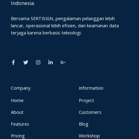
Indonesia.
Bersama SERTISIGN, pengalaman pelanggan lebih
lancar, operasional lebih efisien, dan keamanan data
terjaga karena berbasis teknologi.
F
T
I
L
G
a
w
n
i
o
c
i
s
n
o
e
t
t
k
g
b
t
a
e
l
o
e
g
d
e
o
r
r
i
-
k
a
n
p
Company
Information
-
m
-
l
f
i
u
Home
Project
n
s
-
g
About
Customers
Features
Blog
Pricing
Workshop