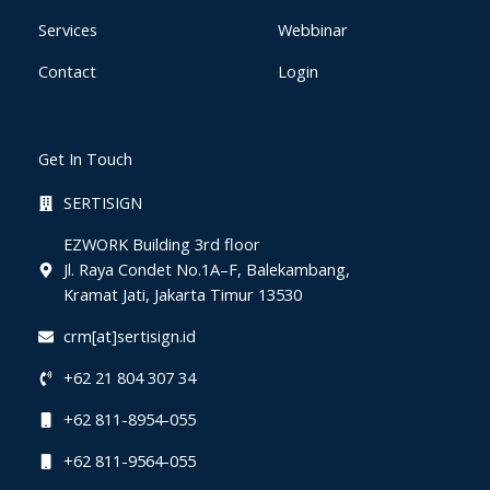
Services
Webbinar
Contact
Login
Get In Touch
SERTISIGN
EZWORK Building 3rd floor
Jl. Raya Condet No.1A–F, Balekambang,
Kramat Jati, Jakarta Timur 13530
crm[at]sertisign.id
+62 21 804 307 34
+62 811-8954-055
+62 811-9564-055