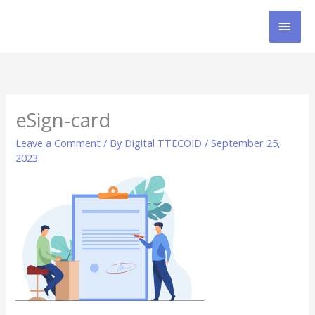
Skip
MAI
to
content
MEN
eSign-card
Leave a Comment
/ By
Digital TTECOID
/
September 25,
2023