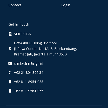
Contact
Login
Get In Touch
SERTISIGN
EZWORK Building 3rd floor
Jl. Raya Condet No.1A–F, Balekambang,
Kramat Jati, Jakarta Timur 13530
crm[at]sertisign.id
+62 21 804 307 34
+62 811-8954-055
+62 811-9564-055