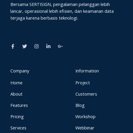
Bersama SERTISIGN, pengalaman pelanggan lebih
lancar, operasional lebih efisien, dan keamanan data
terjaga karena berbasis teknologi.
F
T
I
L
G
a
w
n
i
o
c
i
s
n
o
e
t
t
k
g
b
t
a
e
l
o
e
g
d
e
o
r
r
i
-
k
a
n
p
Company
Information
-
m
-
l
f
i
u
Home
Project
n
s
-
g
About
Customers
Features
Blog
Pricing
Workshop
Services
Webbinar