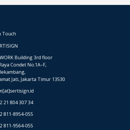
n Touch
RTISIGN
WORK Building 3rd floor
. Raya Condet No.1A–F,
lekambang,
amat Jati, Jakarta Timur 13530
m[at]sertisign.id
2 21 804 307 34
2 811-8954-055
2 811-9564-055