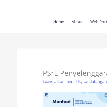
Skip
to
content
Home
About
Web Port
PSrE Penyelenggara 
Leave a Comment
/ By
tandatangan