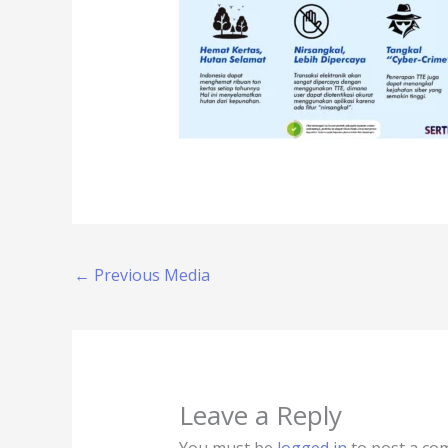
←
Previous Media
Leave a Reply
You must be
logged in
to post a co