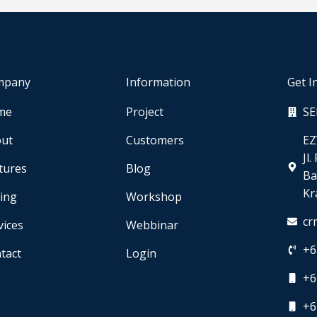
mpany
Information
Get I
me
Project
SE
ut
Customers
EZ
Jl
tures
Blog
Ba
Kr
cing
Workshop
cr
vices
Webbinar
+6
tact
Login
+6
+6