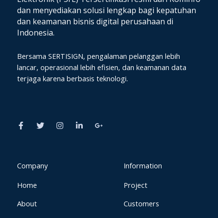
dan
menyediakan solusi lengkap bagi kepatuhan
dan keamanan bisnis digital perusahaan di
Indonesia.
Bersama SERTISIGN, pengalaman pelanggan lebih
lancar, operasional lebih efisien, dan keamanan data
terjaga karena berbasis teknologi.
F
T
I
L
G
a
w
n
i
o
c
i
s
n
o
e
t
t
k
g
b
t
a
e
l
o
e
g
d
e
o
r
r
i
-
k
a
n
p
Company
Information
-
m
-
l
f
i
u
Home
Project
n
s
-
g
About
Customers