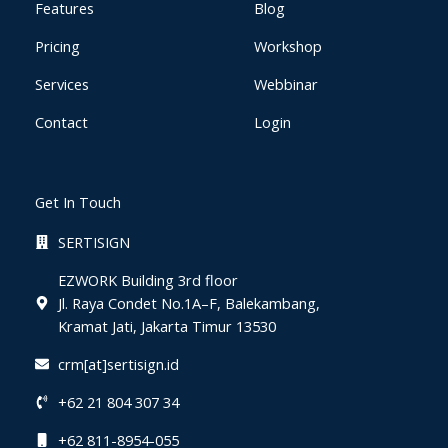
Features
Blog
Pricing
Workshop
Services
Webbinar
Contact
Login
Get In Touch
SERTISIGN
EZWORK Building 3rd floor
Jl. Raya Condet No.1A–F, Balekambang,
Kramat Jati, Jakarta Timur 13530
crm[at]sertisign.id
+62 21 804 307 34
+62 811-8954-055