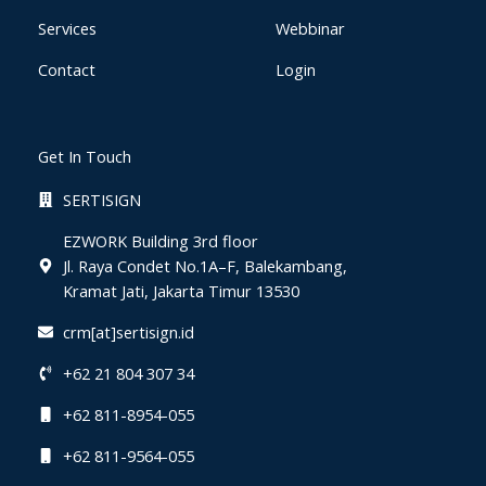
Services
Webbinar
Contact
Login
Get In Touch
SERTISIGN
EZWORK Building 3rd floor
Jl. Raya Condet No.1A–F, Balekambang,
Kramat Jati, Jakarta Timur 13530
crm[at]sertisign.id
+62 21 804 307 34
+62 811-8954-055
+62 811-9564-055