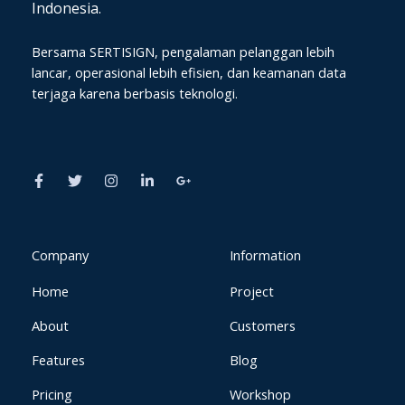
Indonesia.
Bersama SERTISIGN, pengalaman pelanggan lebih
lancar, operasional lebih efisien, dan keamanan data
terjaga karena berbasis teknologi.
F
T
I
L
G
a
w
n
i
o
c
i
s
n
o
e
t
t
k
g
b
t
a
e
l
o
e
g
d
e
o
r
r
i
-
k
a
n
p
Company
Information
-
m
-
l
f
i
u
Home
Project
n
s
-
g
About
Customers
Features
Blog
Pricing
Workshop