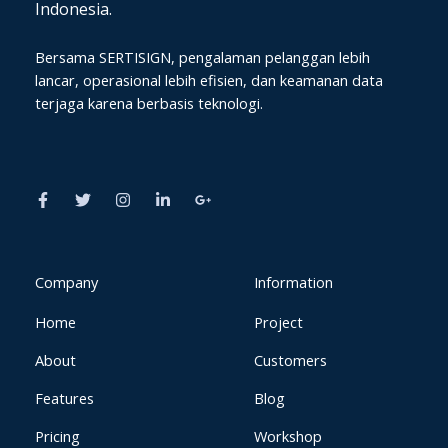
Indonesia.
Bersama SERTISIGN, pengalaman pelanggan lebih
lancar, operasional lebih efisien, dan keamanan data
terjaga karena berbasis teknologi.
F
T
I
L
G
a
w
n
i
o
c
i
s
n
o
e
t
t
k
g
b
t
a
e
l
o
e
g
d
e
o
r
r
i
-
k
a
n
p
Company
Information
-
m
-
l
f
i
u
Home
Project
n
s
-
g
About
Customers
Features
Blog
Pricing
Workshop