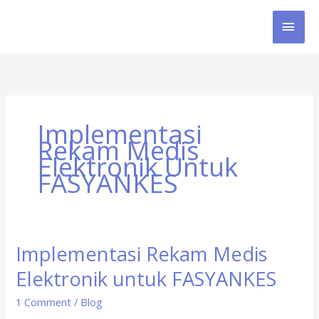
Skip
MAI
to
content
MEN
Implementasi
Rekam Medis
Elektronik Untuk
FASYANKES
Implementasi Rekam Medis
Implementasi
Rekam
Elektronik untuk FASYANKES
Medis
Elektronik
1 Comment
/
Blog
untuk