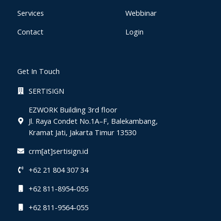
Services
Webbinar
Contact
Login
Get In Touch
SERTISIGN
EZWORK Building 3rd floor
Jl. Raya Condet No.1A–F, Balekambang,
Kramat Jati, Jakarta Timur 13530
crm[at]sertisign.id
+62 21 804 307 34
+62 811-8954-055
+62 811-9564-055