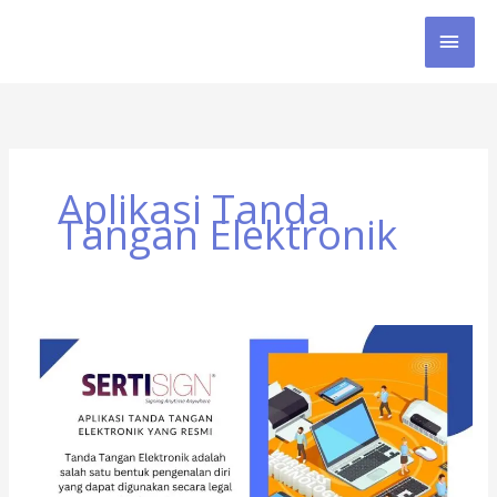
Skip
MAI
to
content
MEN
Aplikasi Tanda
Tangan Elektronik
Aplikasi
Tanda
Tangan
Elektronik
yang
Resmi