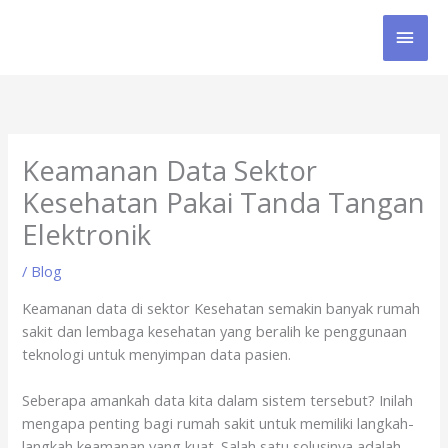
Skip
MAI
to
content
MEN
Keamanan Data Sektor
Kesehatan Pakai Tanda Tangan
Elektronik
/
Blog
Keamanan data di sektor Kesehatan semakin banyak rumah
sakit dan lembaga kesehatan yang beralih ke penggunaan
teknologi untuk menyimpan data pasien.
Seberapa amankah data kita dalam sistem tersebut? Inilah
mengapa penting bagi rumah sakit untuk memiliki langkah-
langkah keamanan yang kuat. Salah satu solusinya adalah