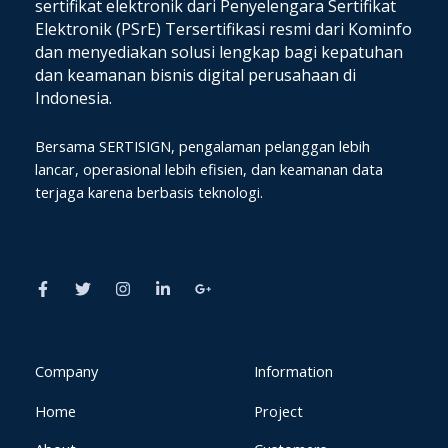
sertifikat elektronik dari Penyelengara Sertifikat
Elektronik (PSrE) Tersertifikasi resmi dari Kominfo
dan
menyediakan solusi lengkap bagi kepatuhan
dan keamanan bisnis digital perusahaan di
Indonesia.
Bersama SERTISIGN, pengalaman pelanggan lebih
lancar, operasional lebih efisien, dan keamanan data
terjaga karena berbasis teknologi.
F
T
I
L
G
a
w
n
i
o
c
i
s
n
o
e
t
t
k
g
b
t
a
e
l
o
e
g
d
e
o
r
r
i
-
k
a
n
p
Company
Information
-
m
-
l
f
i
u
Home
Project
n
s
-