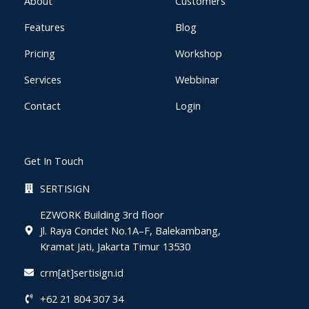
g
About
Customers
Features
Blog
Pricing
Workshop
Services
Webbinar
Contact
Login
Get In Touch
SERTISIGN
EZWORK Building 3rd floor
Jl. Raya Condet No.1A–F, Balekambang,
Kramat Jati, Jakarta Timur 13530
crm[at]sertisign.id
+62 21 804 307 34